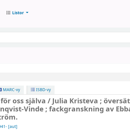
Listor
MARC-vy
ISBD-vy
för oss själva /
Julia Kristeva ; översä
nqvist-Vinde ; fackgranskning av Ebb
tröm.
941-
[aut]