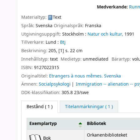
Medverkande:
Runn
Materialtyp:
Text
Språk:
Svenska
Originalspråk:
Franska
Utgivningsuppgift:
Stockholm :
Natur och kultur,
1991
Tillverkare:
Lund :
Btj
Beskrivning:
205, [1] s. 22 cm
Innehållstyp:
text
Medietyp:
unmediated
Bärartyp:
vol
ISBN:
9127022315
Originaltitel:
Etrangers à nous mêmes. Svenska
Ämnen:
Socialpsykologi
Immigration -- alienation -- ps
DDK-klassifikation:
305.8 23/swe
Bestånd
( 1 )
Titelanmärkningar ( 1 )
Exemplartyp
Bibliotek
Bestånd
Orkanenbiblioteket
Bok