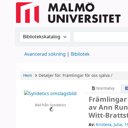
Sök i katalogen efter:
Sök i katalogen
Avancerad sökning
Bibliotek
Hem
Detaljer för:
Främlingar för oss själva /
Normalvy
Främlingar 
Bild från Syndetics
av Ann Run
Witt-Bratts
Av:
Kristeva, Julia
, 1