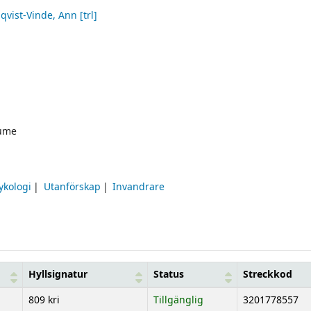
qvist-Vinde, Ann
[trl]
ume
ykologi
Utanförskap
Invandrare
Hyllsignatur
Status
Streckkod
809 kri
Tillgänglig
3201778557