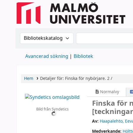
Sök i katalogen efter:
Sök i katalogen
Avancerad sökning
Bibliotek
Hem
Detaljer för:
Finska för nybörjare.
2 /
Normalvy
Finska för 
Bild från Syndetics
[teckningar
Av:
Haapalehto, Eev
Medverkande:
Höltt