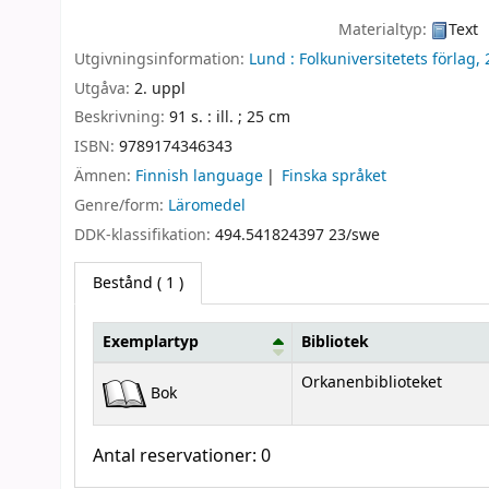
Materialtyp:
Text
Utgivningsinformation:
Lund :
Folkuniversitetets förlag,
Utgåva:
2. uppl
Beskrivning:
91 s. : ill. ; 25 cm
ISBN:
9789174346343
Ämnen:
Finnish language
Finska språket
Genre/form:
Läromedel
DDK-klassifikation:
494.541824397 23/swe
Bestånd
( 1 )
Exemplartyp
Bibliotek
Bestånd
Orkanenbiblioteket
Bok
Antal reservationer: 0