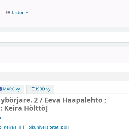
Listor
MARC-vy
ISBD-vy
nybörjare. 2 /
Eeva Haapalehto ;
: Keira Hölttö]
a
ö, Keira
[ill]
Folkuniversitetet
[pbl]