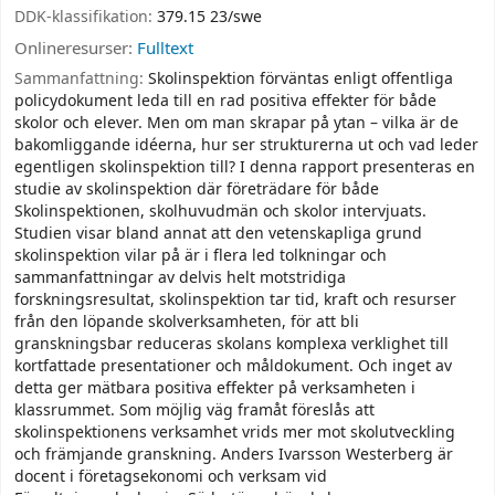
DDK-klassifikation:
379.15 23/swe
Onlineresurser:
Fulltext
Sammanfattning:
Skolinspektion förväntas enligt offentliga
policydokument leda till en rad positiva effekter för både
skolor och elever. Men om man skrapar på ytan – vilka är de
bakomliggande idéerna, hur ser strukturerna ut och vad leder
egentligen skolinspektion till? I denna rapport presenteras en
studie av skolinspektion där företrädare för både
Skolinspektionen, skolhuvudmän och skolor intervjuats.
Studien visar bland annat att den vetenskapliga grund
skolinspektion vilar på är i flera led tolkningar och
sammanfattningar av delvis helt motstridiga
forskningsresultat, skolinspektion tar tid, kraft och resurser
från den löpande skolverksamheten, för att bli
granskningsbar reduceras skolans komplexa verklighet till
kortfattade presentationer och måldokument. Och inget av
detta ger mätbara positiva effekter på verksamheten i
klassrummet. Som möjlig väg framåt föreslås att
skolinspektionens verksamhet vrids mer mot skolutveckling
och främjande granskning. Anders Ivarsson Westerberg är
docent i företagsekonomi och verksam vid