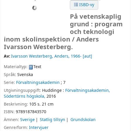
ISBD-vy
På vetenskaplig
grund : program
och teknologi
inom skolinspektion /
Anders
Ivarsson Westerberg.
Av:
Ivarsson Westerberg, Anders
, 1966-
[aut]
Materialtyp:
Text
Språk:
Svenska
Serie:
Förvaltningsakademin
; 7
Utgivningsuppgift:
Huddinge :
Förvaltningsakademin,
Södertörns högskola,
2016
Beskrivning:
105 s. 21 cm
ISBN:
9789187843570
Ämnen:
Sverige
Statlig tillsyn
Grundskolan
Genre/form:
Intervjuer