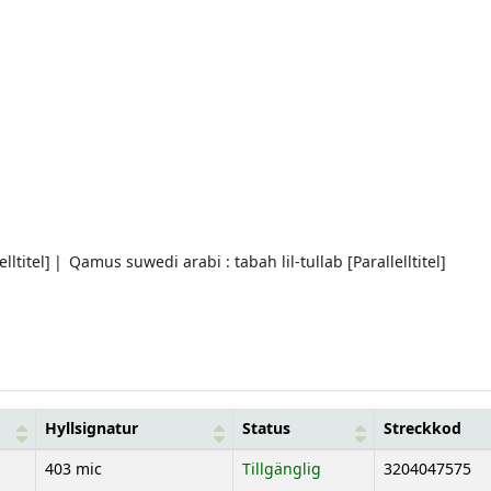
lltitel]
Qamus suwedi arabi : tabah lil-tullab [Parallelltitel]
Hyllsignatur
Status
Streckkod
403 mic
Tillgänglig
3204047575