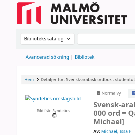
Sök i katalogen efter:
Sök i katalogen
Avancerad sökning
Bibliotek
Hem
Detaljer för:
Svensk-arabisk ordbok : studentut
Normalvy
Svensk-arab
Bild från Syndetics
000 ord = Q
Michael]
Av:
Michael, Issa F