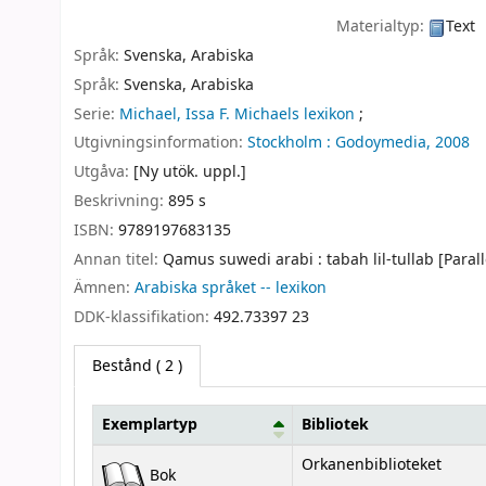
Materialtyp:
Text
Språk:
Svenska
,
Arabiska
Språk:
Svenska
,
Arabiska
Serie:
Michael, Issa F. Michaels lexikon
;
Utgivningsinformation:
Stockholm :
Godoymedia,
2008
Utgåva:
[Ny utök. uppl.]
Beskrivning:
895 s
ISBN:
9789197683135
Annan titel:
Qamus suwedi arabi : tabah lil-tullab [Paralle
Ämnen:
Arabiska språket -- lexikon
DDK-klassifikation:
492.73397 23
Bestånd
( 2 )
Exemplartyp
Bibliotek
Bestånd
Orkanenbiblioteket
Bok