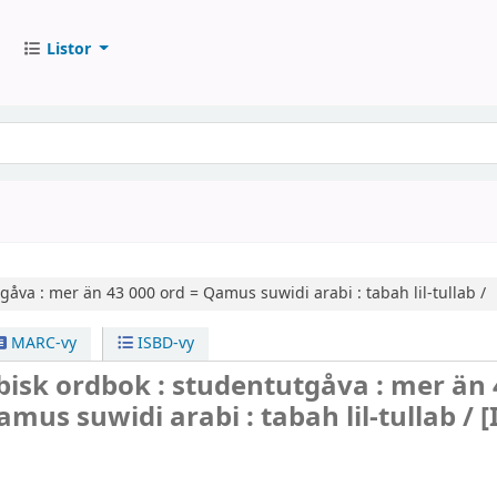
Listor
gåva : mer än 43 000 ord =
Qamus suwidi arabi : tabah lil-tullab /
MARC-vy
ISBD-vy
isk ordbok : studentutgåva : mer än 
amus suwidi arabi : tabah lil-tullab /
[