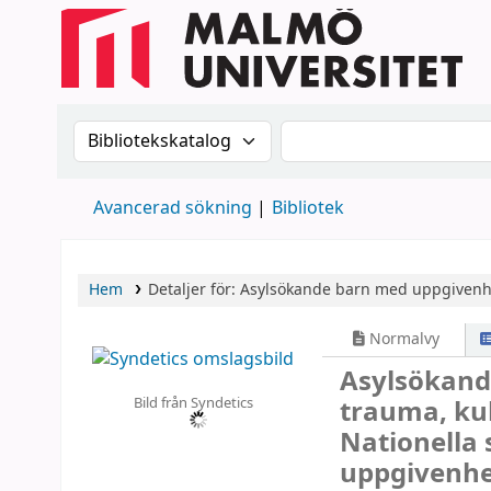
Sök i katalogen efter:
Sök i katalogen
Avancerad sökning
Bibliotek
Hem
Detaljer för:
Asylsökande barn med uppgivenh
Normalvy
Asylsökand
Bild från Syndetics
trauma, kul
Nationella
uppgivenh