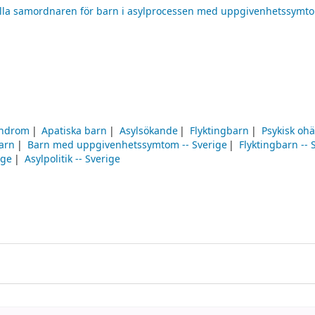
ella samordnaren för barn i asylprocessen med uppgivenhetssymt
yndrom
Apatiska barn
Asylsökande
Flyktingbarn
Psykisk ohä
barn
Barn med uppgivenhetssymtom -- Sverige
Flyktingbarn -- 
ige
Asylpolitik -- Sverige