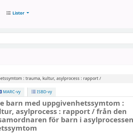
Listor
etssymtom :
trauma, kultur, asylprocess : rapport /
MARC-vy
ISBD-vy
e barn med uppgivenhetssymtom :
tur, asylprocess : rapport /
från den
 samordnaren för barn i asylprocesse
etssymtom