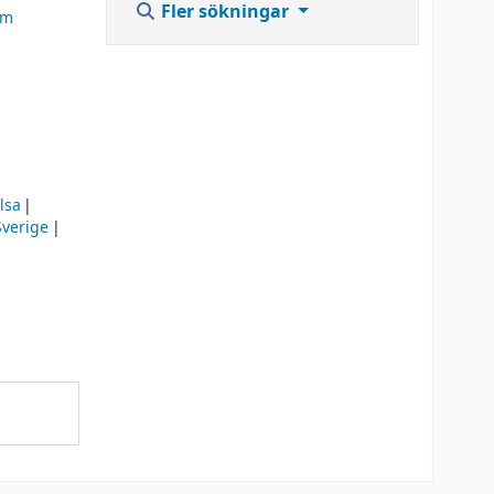
Fler sökningar
om
lsa
Sverige