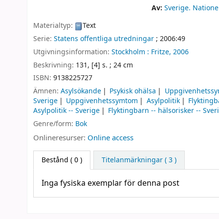
Av:
Sverige. Nation
Materialtyp:
Text
Serie:
Statens offentliga utredningar
; 2006:49
Utgivningsinformation:
Stockholm :
Fritze,
2006
Beskrivning:
131, [4] s. ; 24 cm
ISBN:
9138225727
Ämnen:
Asylsökande
Psykisk ohälsa
Uppgivenhetss
Sverige
Uppgivenhetssymtom
Asylpolitik
Flykting
Asylpolitik -- Sverige
Flyktingbarn -- hälsorisker -- Sver
Genre/form:
Bok
Onlineresurser:
Online access
Bestånd
( 0 )
Titelanmärkningar ( 3 )
Inga fysiska exemplar för denna post