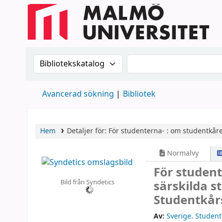
Sök i katalogen efter:
Sök i katalogen
Avancerad sökning
Bibliotek
Hem
Detaljer för:
För studenterna- :
om studentkåre
Normalvy
För student
Bild från Syndetics
särskilda 
Studentkår
Av:
Sverige. Studen