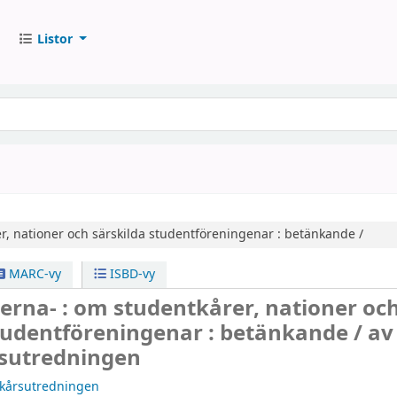
Listor
r, nationer och särskilda studentföreningenar : betänkande /
MARC-vy
ISBD-vy
erna- : om studentkårer, nationer oc
studentföreningenar : betänkande /
av
sutredningen
tkårsutredningen