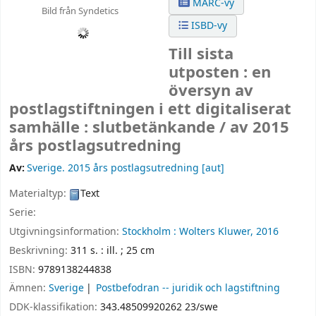
MARC-vy
Bild från Syndetics
ISBD-vy
Till sista
utposten : en
översyn av
postlagstiftningen i ett digitaliserat
samhälle : slutbetänkande /
av 2015
års postlagsutredning
Av:
Sverige. 2015 års postlagsutredning
[aut]
Materialtyp:
Text
Serie:
Utgivningsinformation:
Stockholm :
Wolters Kluwer,
2016
Beskrivning:
311 s. : ill. ; 25 cm
ISBN:
9789138244838
Ämnen:
Sverige
Postbefodran -- juridik och lagstiftning
DDK-klassifikation:
343.48509920262 23/swe