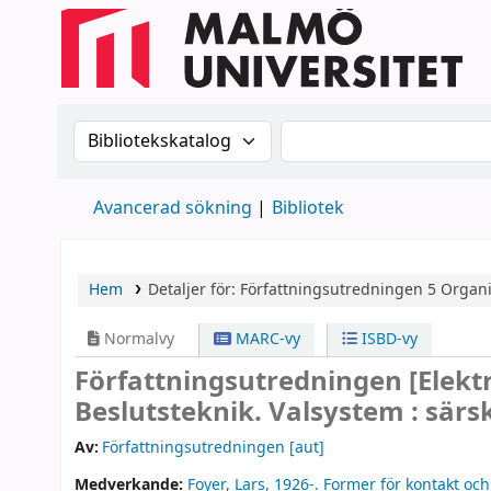
Sök i katalogen efter:
Sök i katalogen
Avancerad sökning
Bibliotek
Hem
Detaljer för:
Författningsutredningen
5
Organi
Normalvy
MARC-vy
ISBD-vy
Författningsutredningen
[Elekt
Beslutsteknik. Valsystem : särs
Av:
Författningsutredningen
[aut]
Medverkande:
Foyer, Lars
, 1926-
. Former för kontakt oc