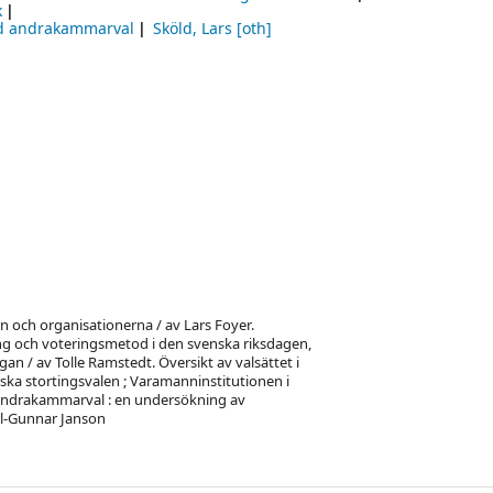
k
id andrakammarval
Sköld, Lars
[oth]
n och organisationerna / av Lars Foyer.
ing och voteringsmetod i den svenska riksdagen,
n / av Tolle Ramstedt. Översikt av valsättet i
ka stortingsvalen ; Varamanninstitutionen i
 andrakammarval : en undersökning av
rl-Gunnar Janson