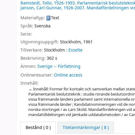
Ramstedt, Tolle
, 1926-1993
. Parlamentarisk beslutstekni
Janson, Carl-Gunnar
, 1926-2007
. Mandatfördelningen v
Materialtyp:
Text
Språk:
Svenska
Serie:
Utgivningsuppgift:
Stockholm,
1961
Tillverkare:
Stockholm :
Esselte
Beskrivning:
362 s
Ämnen:
Sverige -- Författning
Onlineresurser:
Online access
Innehåll:
Innehåll: Former för kontakt och samverkan mellan state
Parlamentarisk beslutsteknik : studie rörande beslutsordn
vissa främmande länders parlament samt internationella orga
vissa främmande länder ; Kandidatnomineringen vid de nors
norska stortinget / av Lars Sköld. Mandatfördelningen vid
mandattilldelningen vid jämkade uddatalsmetoden / av Ca
Bestånd
( 0 )
Titelanmärkningar ( 8 )