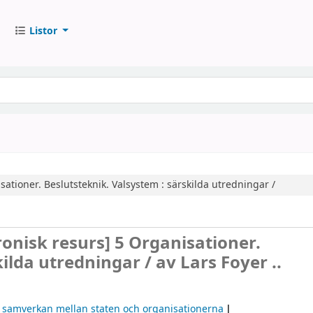
Listor
sationer. Beslutsteknik. Valsystem : särskilda utredningar /
ronisk resurs]
5 Organisationer.
kilda utredningar /
av Lars Foyer ..
h samverkan mellan staten och organisationerna