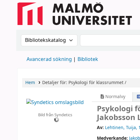
Sök i katalogen efter:
Sök i katalogen
Avancerad sökning
Bibliotek
Hem
Detaljer för:
Psykologi för klassrummet /
Normalvy
Psykologi 
Bild från Syndetics
Jakobsson 
Av:
Lehtinen, Tuija
, 
Medverkande:
Jako