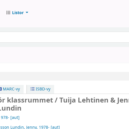
Listor
MARC-vy
ISBD-vy
för klassrummet /
Tuija Lehtinen & Je
Lundin
1978-
[aut]
bsson Lundin, Jenny
, 1978-
[aut]