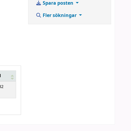
Spara posten
Fler sökningar
d
82