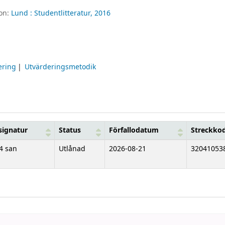
ion:
Lund :
Studentlitteratur,
2016
ering
Utvärderingsmetodik
signatur
Status
Förfallodatum
Streckko
4 san
Utlånad
2026-08-21
32041053