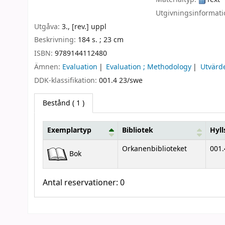
Utgivningsinformat
Utgåva:
3., [rev.] uppl
Beskrivning:
184 s. ; 23 cm
ISBN:
9789144112480
Ämnen:
Evaluation
Evaluation ; Methodology
Utvärd
DDK-klassifikation:
001.4 23/swe
Bestånd
( 1 )
Exemplartyp
Bibliotek
Hyll
Bestånd
Orkanenbiblioteket
001.
Bok
Antal reservationer: 0