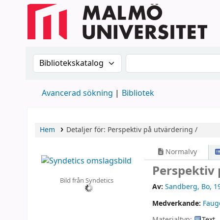
Sök i katalogen efter:
Sök i katalogen
Avancerad sökning
Bibliotek
Hem
Detaljer för:
Perspektiv på utvärdering /
Normalvy
Perspektiv 
Bild från Syndetics
Av:
Sandberg, Bo
, 1
Medverkande:
Faug
Materialtyp:
Text