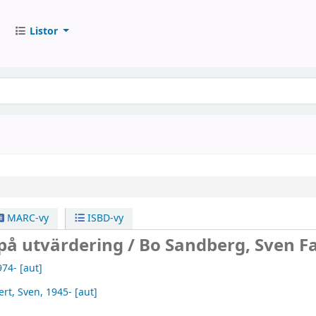
Listor
MARC-vy
ISBD-vy
på utvärdering /
Bo Sandberg, Sven F
974-
[aut]
ert, Sven
, 1945-
[aut]