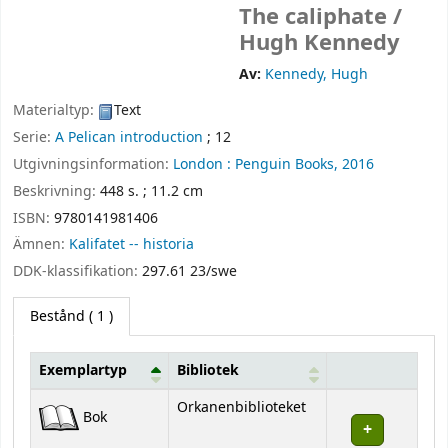
The caliphate /
Hugh Kennedy
Av:
Kennedy, Hugh
Materialtyp:
Text
Serie:
A Pelican introduction
; 12
Utgivningsinformation:
London :
Penguin Books,
2016
Beskrivning:
448 s. ; 11.2 cm
ISBN:
9780141981406
Ämnen:
Kalifatet -- historia
DDK-klassifikation:
297.61 23/swe
Bestånd
( 1 )
Exemplartyp
Bibliotek
Bestånd
Orkanenbiblioteket
Bok