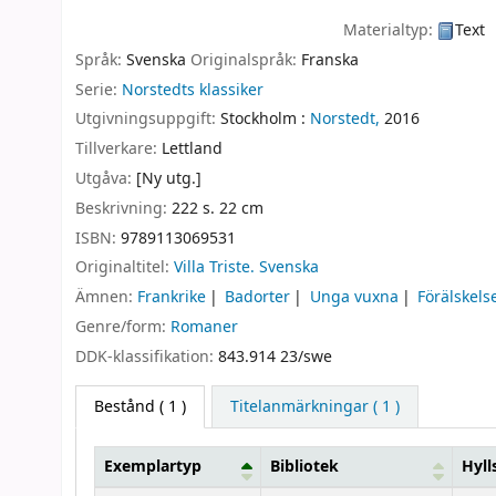
Materialtyp:
Text
Språk:
Svenska
Originalspråk:
Franska
Serie:
Norstedts klassiker
Utgivningsuppgift:
Stockholm :
Norstedt,
2016
Tillverkare:
Lettland
Utgåva:
[Ny utg.]
Beskrivning:
222 s. 22 cm
ISBN:
9789113069531
Originaltitel:
Villa Triste. Svenska
Ämnen:
Frankrike
Badorter
Unga vuxna
Förälskels
Genre/form:
Romaner
DDK-klassifikation:
843.914 23/swe
Bestånd
( 1 )
Titelanmärkningar ( 1 )
Exemplartyp
Bibliotek
Hyll