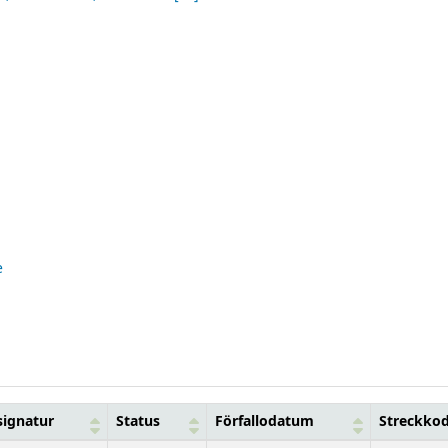
e
signatur
Status
Förfallodatum
Streckko