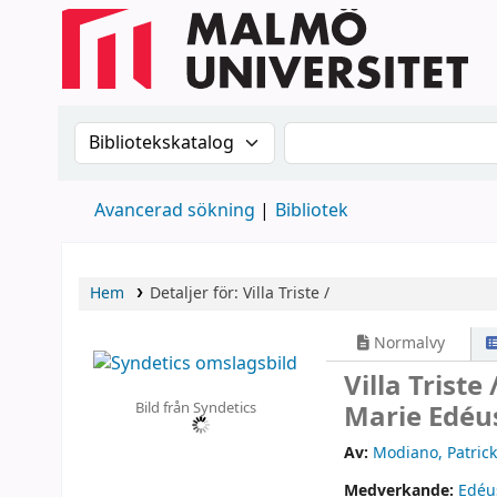
Sök i katalogen efter:
Sök i katalogen
Avancerad sökning
Bibliotek
Hem
Detaljer för:
Villa Triste /
Normalvy
Villa Triste 
Bild från Syndetics
Marie Edéu
Av:
Modiano, Patrick
Medverkande:
Edéu