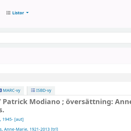
Listor
MARC-vy
ISBD-vy
/
Patrick Modiano ; översättning: Ann
s.
, 1945-
[aut]
s, Anne-Marie
, 1921-2013
[trl]