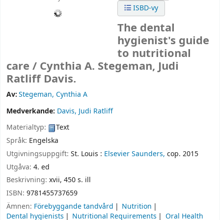
ISBD-vy
The dental
hygienist's guide
to nutritional
care /
Cynthia A. Stegeman, Judi
Ratliff Davis.
Av:
Stegeman, Cynthia A
Medverkande:
Davis, Judi Ratliff
Materialtyp:
Text
Språk:
Engelska
Utgivningsuppgift:
St. Louis :
Elsevier Saunders,
cop. 2015
Utgåva:
4. ed
Beskrivning:
xvii, 450 s. ill
ISBN:
9781455737659
Ämnen:
Förebyggande tandvård
Nutrition
Dental hygienists
Nutritional Requirements
Oral Health