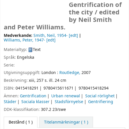
Gentrification of
the city /
edited
by Neil Smith
and Peter Williams.
Medverkande:
Smith, Neil
, 1954-
[edt]
Williams, Peter
, 1947-
[edt]
Materialtyp:
Text
Språk:
Engelska
Serie:
Utgivningsuppgift:
London :
Routledge,
2007
Beskrivning:
xiii, 257 s. ill. 24 cm
ISBN:
0415418291
9780415611671
9780415418294
Ämnen:
Gentrification
Urban renewal
Social rörlighet
Städer
Sociala klasser
Stadsförnyelse
Gentrifiering
DDK-klassifikation:
307.2 23/swe
Bestånd
( 1 )
Titelanmärkningar ( 1 )