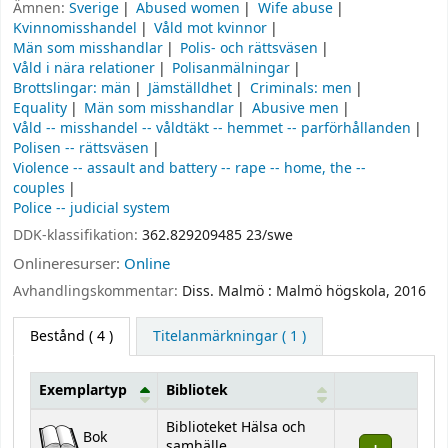
Ämnen:
Sverige
Abused women
Wife abuse
Kvinnomisshandel
Våld mot kvinnor
Män som misshandlar
Polis- och rättsväsen
Våld i nära relationer
Polisanmälningar
Brottslingar: män
Jämställdhet
Criminals: men
Equality
Män som misshandlar
Abusive men
Våld -- misshandel -- våldtäkt -- hemmet -- parförhållanden
Polisen -- rättsväsen
Violence -- assault and battery -- rape -- home, the --
couples
Police -- judicial system
DDK-klassifikation:
362.829209485 23/swe
Onlineresurser:
Online
Avhandlingskommentar:
Diss. Malmö : Malmö högskola, 2016
Bestånd
( 4 )
Titelanmärkningar ( 1 )
Exemplartyp
Bibliotek
Bestånd
Biblioteket Hälsa och
Bok
samhälle