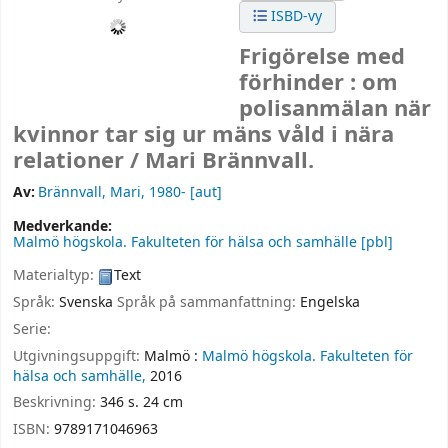
ISBD-vy
Frigörelse med
förhinder : om
polisanmälan när
kvinnor tar sig ur mäns våld i nära
relationer /
Mari Brännvall.
Av:
Brännvall, Mari
, 1980-
[aut]
Medverkande:
Malmö högskola. Fakulteten för hälsa och samhälle
[pbl]
Materialtyp:
Text
Språk:
Svenska
Språk på sammanfattning:
Engelska
Serie:
Utgivningsuppgift:
Malmö :
Malmö högskola. Fakulteten för
hälsa och samhälle,
2016
Beskrivning:
346 s. 24 cm
ISBN:
9789171046963