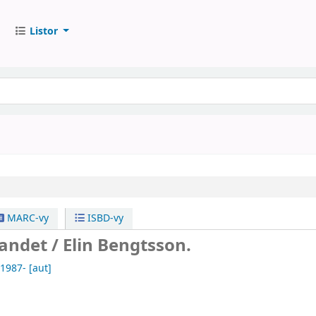
Listor
MARC-vy
ISBD-vy
andet /
Elin Bengtsson.
 1987-
[aut]