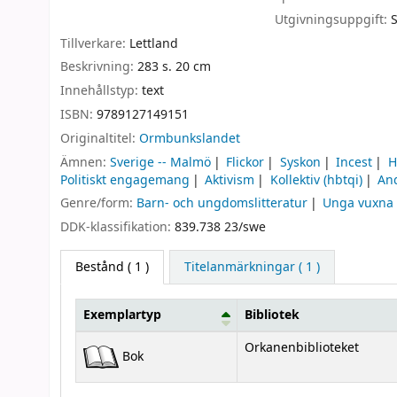
Utgivningsuppgift:
Tillverkare:
Lettland
Beskrivning:
283 s. 20 cm
Innehållstyp:
text
ISBN:
9789127149151
Originaltitel:
Ormbunkslandet
Ämnen:
Sverige -- Malmö
Flickor
Syskon
Incest
H
Politiskt engagemang
Aktivism
Kollektiv (hbtqi)
An
Genre/form:
Barn- och ungdomslitteratur
Unga vuxna
DDK-klassifikation:
839.738 23/swe
Bestånd
( 1 )
Titelanmärkningar ( 1 )
Exemplartyp
Bibliotek
Bestånd
Orkanenbiblioteket
Bok