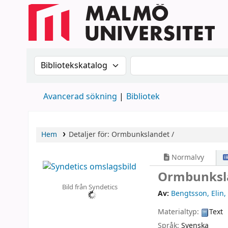
Sök i katalogen efter:
Sök i katalogen
Avancerad sökning
Bibliotek
Hem
Detaljer för:
Ormbunkslandet /
Normalvy
Ormbunksl
Bild från Syndetics
Av:
Bengtsson, Elin
,
Materialtyp:
Text
Språk:
Svenska