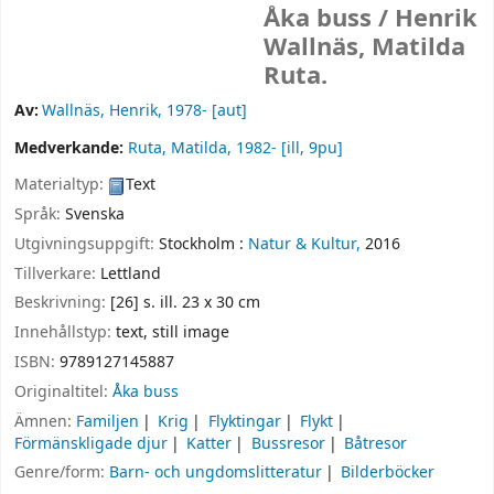
Åka buss /
Henrik
Wallnäs, Matilda
Ruta.
Av:
Wallnäs, Henrik
, 1978-
[aut]
Medverkande:
Ruta, Matilda
, 1982-
[ill, 9pu]
Materialtyp:
Text
Språk:
Svenska
Utgivningsuppgift:
Stockholm :
Natur & Kultur,
2016
Tillverkare:
Lettland
Beskrivning:
[26] s. ill. 23 x 30 cm
Innehållstyp:
text, still image
ISBN:
9789127145887
Originaltitel:
Åka buss
Ämnen:
Familjen
Krig
Flyktingar
Flykt
Förmänskligade djur
Katter
Bussresor
Båtresor
Genre/form:
Barn- och ungdomslitteratur
Bilderböcker