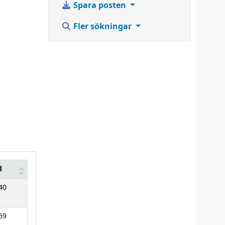
Spara posten
Fler sökningar
d
40
69