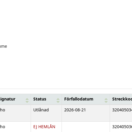
ume
signatur
Status
Förfallodatum
Streckko
tho
Utlånad
2026-08-21
32040503
tho
EJ HEMLÅN
32040503