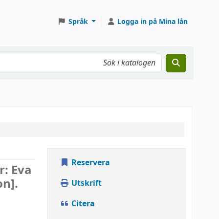
Språk
Logga in på Mina lån
Reservera
r: Eva
n].
Utskrift
Citera