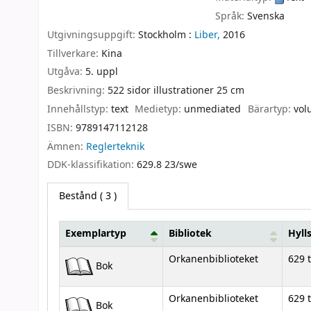
Språk:
Svenska
Utgivningsuppgift:
Stockholm :
Liber,
2016
Tillverkare:
Kina
Utgåva:
5. uppl
Beskrivning:
522 sidor illustrationer 25 cm
Innehållstyp:
text
Medietyp:
unmediated
Bärartyp:
vol
ISBN:
9789147112128
Ämnen:
Reglerteknik
DDK-klassifikation:
629.8 23/swe
Bestånd
( 3 )
Exemplartyp
Bibliotek
Hyll
Bestånd
Orkanenbiblioteket
629 
Bok
Orkanenbiblioteket
629 
Bok