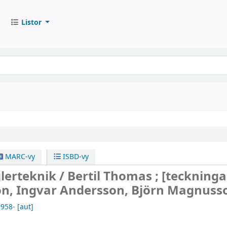
Listor
MARC-vy
ISBD-vy
lerteknik /
Bertil Thomas ; [teckninga
n, Ingvar Andersson, Björn Magnusso
1958-
[aut]