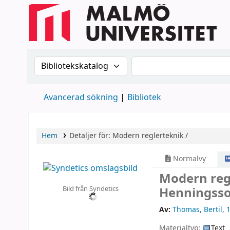
Sök i katalogen efter:
Sök i katalogen
Avancerad sökning
Bibliotek
Hem
Detaljer för:
Modern reglerteknik /
Normalvy
Modern reg
Bild från Syndetics
Henningsso
Av:
Thomas, Bertil
, 
Materialtyp:
Text