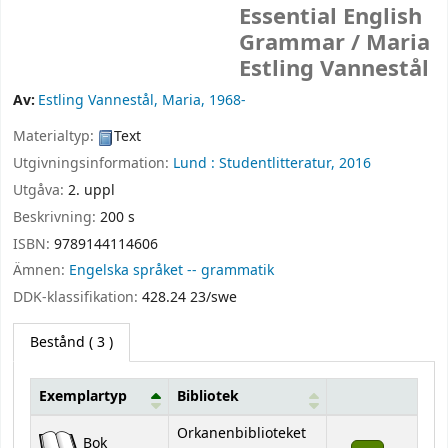
Essential English
Grammar /
Maria
Estling Vannestål
Av:
Estling Vannestål, Maria
, 1968-
Materialtyp:
Text
Utgivningsinformation:
Lund :
Studentlitteratur,
2016
Utgåva:
2. uppl
Beskrivning:
200 s
ISBN:
9789144114606
Ämnen:
Engelska språket -- grammatik
DDK-klassifikation:
428.24 23/swe
Bestånd
( 3 )
Exemplartyp
Bibliotek
Bestånd
Orkanenbiblioteket
Bok