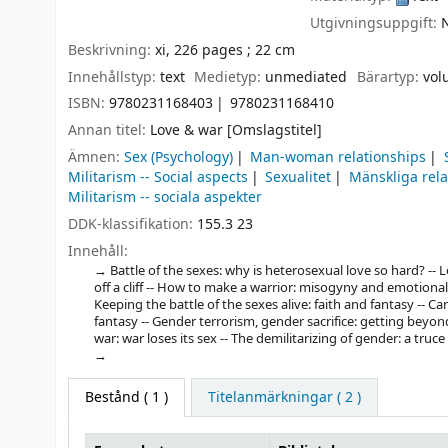
Utgivningsuppgift:
Beskrivning:
xi, 226 pages ; 22 cm
Innehållstyp:
text
Medietyp:
unmediated
Bärartyp:
vol
ISBN:
9780231168403
9780231168410
Annan titel:
Love & war [Omslagstitel]
Ämnen:
Sex (Psychology)
Man-woman relationships
Militarism -- Social aspects
Sexualitet
Mänskliga rela
Militarism -- sociala aspekter
DDK-klassifikation:
155.3 23
Innehåll:
Battle of the sexes: why is heterosexual love so hard? -- 
off a cliff -- How to make a warrior: misogyny and emotional
Keeping the battle of the sexes alive: faith and fantasy -- 
fantasy -- Gender terrorism, gender sacrifice: getting beyo
war: war loses its sex -- The demilitarizing of gender: a truce
Bestånd
( 1 )
Titelanmärkningar ( 2 )