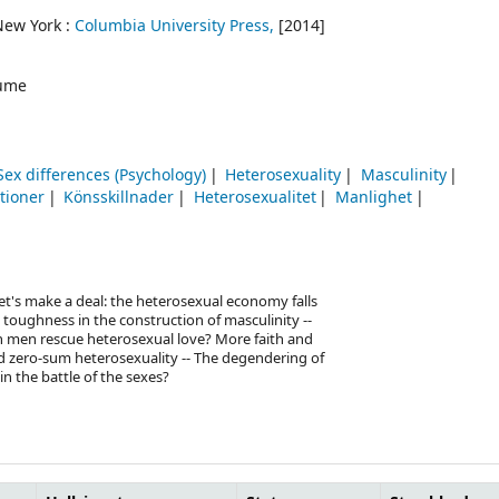
New York :
Columbia University Press,
[2014]
ume
Sex differences (Psychology)
Heterosexuality
Masculinity
tioner
Könsskillnader
Heterosexualitet
Manlighet
Let's make a deal: the heterosexual economy falls
 toughness in the construction of masculinity --
Can men rescue heterosexual love? More faith and
nd zero-sum heterosexuality -- The degendering of
 in the battle of the sexes?