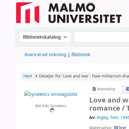
Sök i katalogen efter:
Sök i katalogen
Avancerad sökning
Bibliotek
Hem
Detaljer för:
Love and war :
how militarism sha
Normalvy
Love and wa
Bild från Syndetics
romance /
Av:
Digby, Tom
, 194
Materialtyp:
Text