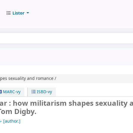
Listor
pes sexuality and romance /
MARC-vy
ISBD-vy
r : how militarism shapes sexuality 
Tom Digby.
5-
[author.]