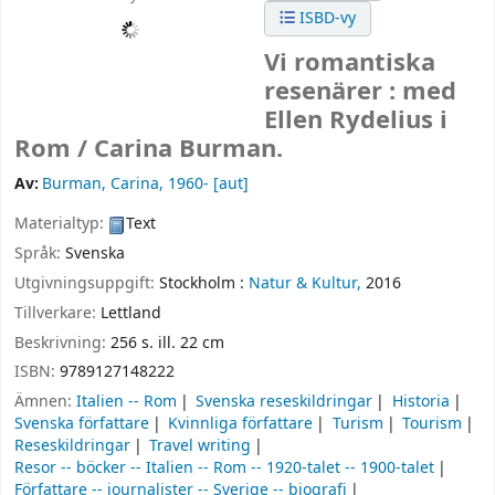
ISBD-vy
Vi romantiska
resenärer : med
Ellen Rydelius i
Rom /
Carina Burman.
Av:
Burman, Carina
, 1960-
[aut]
Materialtyp:
Text
Språk:
Svenska
Utgivningsuppgift:
Stockholm :
Natur & Kultur,
2016
Tillverkare:
Lettland
Beskrivning:
256 s. ill. 22 cm
ISBN:
9789127148222
Ämnen:
Italien -- Rom
Svenska reseskildringar
Historia
Svenska författare
Kvinnliga författare
Turism
Tourism
Reseskildringar
Travel writing
Resor -- böcker -- Italien -- Rom -- 1920-talet -- 1900-talet
Författare -- journalister -- Sverige -- biografi