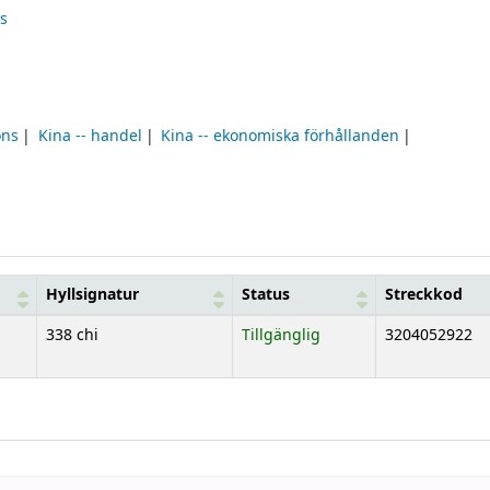
ds
ons
Kina -- handel
Kina -- ekonomiska förhållanden
Hyllsignatur
Status
Streckkod
338 chi
Tillgänglig
3204052922