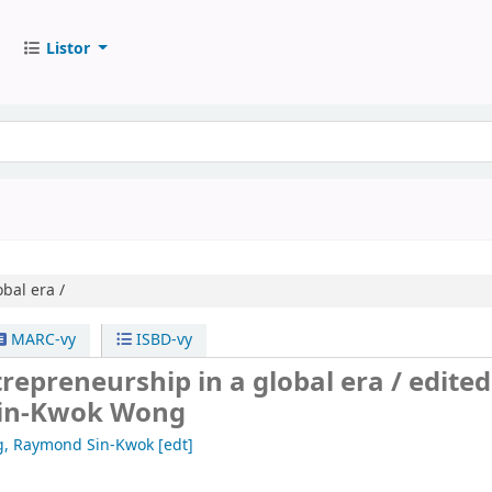
Listor
bal era /
MARC-vy
ISBD-vy
repreneurship in a global era /
edited
in-Kwok Wong
, Raymond Sin-Kwok
[edt]