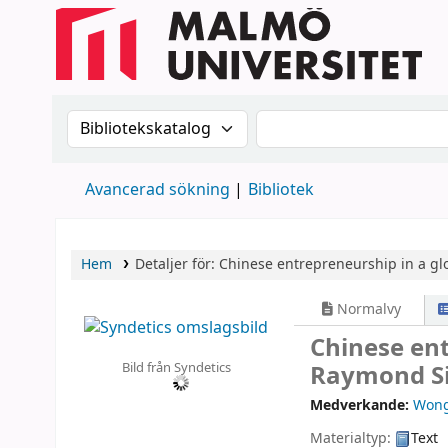
Sök i katalogen efter:
Sök i katalogen
Avancerad sökning
Bibliotek
Hem
Detaljer för:
Chinese entrepreneurship in a glo
Normalvy
Chinese ent
Bild från Syndetics
Raymond S
Medverkande:
Wong
Materialtyp:
Text