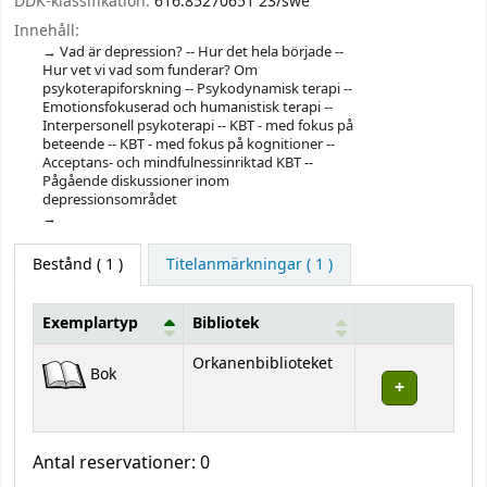
DDK-klassifikation:
616.85270651 23/swe
Innehåll:
Vad är depression? -- Hur det hela började --
Hur vet vi vad som funderar? Om
psykoterapiforskning -- Psykodynamisk terapi --
Emotionsfokuserad och humanistisk terapi --
Interpersonell psykoterapi -- KBT - med fokus på
beteende -- KBT - med fokus på kognitioner --
Acceptans- och mindfulnessinriktad KBT --
Pågående diskussioner inom
depressionsområdet
Bestånd
( 1 )
Titelanmärkningar ( 1 )
Exemplartyp
Bibliotek
Bestånd
Orkanenbiblioteket
Bok
Antal reservationer: 0