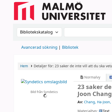
Sök i katalogen efter:
Sök i katalogen
Avancerad sökning
Bibliotek
Hem
Detaljer för:
23 saker de inte vill att du ska ve
Normalvy
23 saker de
Bild från Syndetics
Joon Chang
Av:
Chang, Ha-Joon
,
Materialtyp:
Text