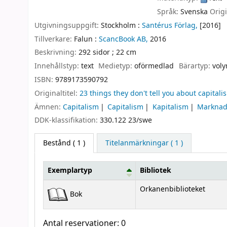
Språk:
Svenska
Orig
Utgivningsuppgift:
Stockholm :
Santérus Förlag,
[2016]
Tillverkare:
Falun :
ScancBook AB,
2016
Beskrivning:
292 sidor ; 22 cm
Innehållstyp:
text
Medietyp:
oförmedlad
Bärartyp:
vol
ISBN:
9789173590792
Originaltitel:
23 things they don't tell you about capital
Ämnen:
Capitalism
Capitalism
Kapitalism
Marknad
DDK-klassifikation:
330.122 23/swe
Bestånd
( 1 )
Titelanmärkningar ( 1 )
Exemplartyp
Bibliotek
Bestånd
Orkanenbiblioteket
Bok
Antal reservationer: 0