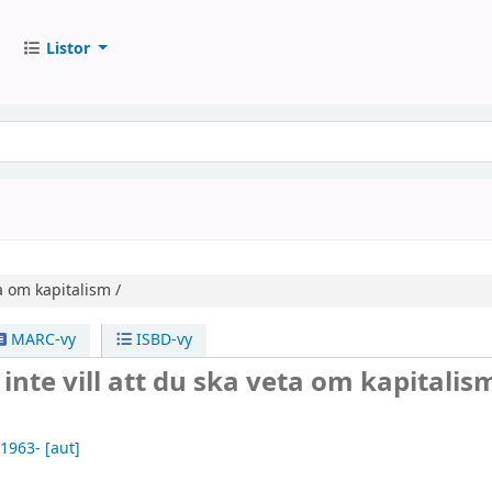
Listor
ta om kapitalism /
MARC-vy
ISBD-vy
 inte vill att du ska veta om kapitalis
 1963-
[aut]