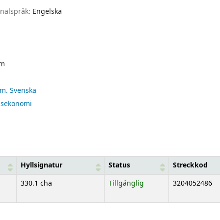
inalspråk:
Engelska
ym
ism. Svenska
sekonomi
Hyllsignatur
Status
Streckkod
330.1 cha
Tillgänglig
3204052486