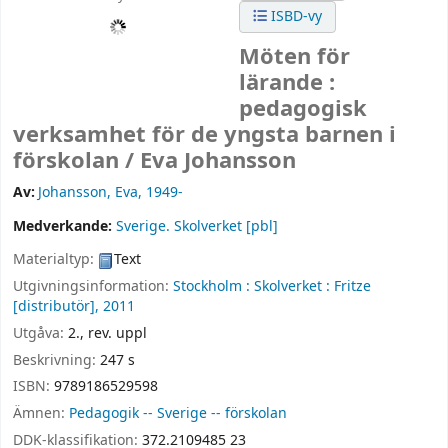
ISBD-vy
Möten för
lärande :
pedagogisk
verksamhet för de yngsta barnen i
förskolan /
Eva Johansson
Av:
Johansson, Eva
, 1949-
Medverkande:
Sverige. Skolverket
[pbl]
Materialtyp:
Text
Utgivningsinformation:
Stockholm :
Skolverket :
Fritze
[distributör],
2011
Utgåva:
2., rev. uppl
Beskrivning:
247 s
ISBN:
9789186529598
Ämnen:
Pedagogik -- Sverige -- förskolan
DDK-klassifikation:
372.2109485 23