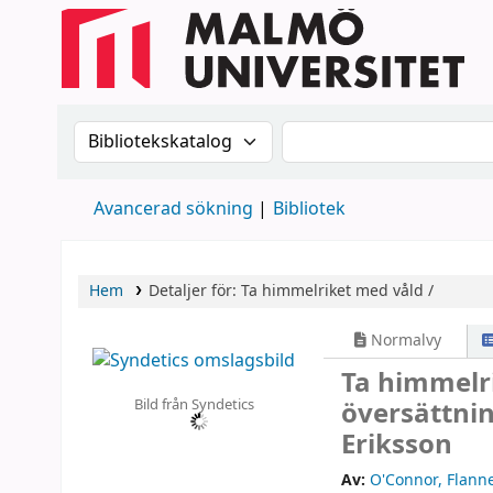
Sök i katalogen efter:
Sök i katalogen
Avancerad sökning
Bibliotek
Hem
Detaljer för:
Ta himmelriket med våld /
Normalvy
Ta himmelr
Bild från Syndetics
översättnin
Eriksson
Av:
O'Connor, Flann