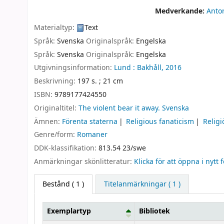
Medverkande:
Anto
Materialtyp:
Text
Språk:
Svenska
Originalspråk:
Engelska
Språk:
Svenska
Originalspråk:
Engelska
Utgivningsinformation:
Lund :
Bakhåll,
2016
Beskrivning:
197 s. ; 21 cm
ISBN:
9789177424550
Originaltitel:
The violent bear it away. Svenska
Ämnen:
Förenta staterna
Religious fanaticism
Religi
Genre/form:
Romaner
DDK-klassifikation:
813.54 23/swe
Anmärkningar skönlitteratur:
Klicka för att öppna i nytt 
Bestånd
( 1 )
Titelanmärkningar ( 1 )
Exemplartyp
Bibliotek