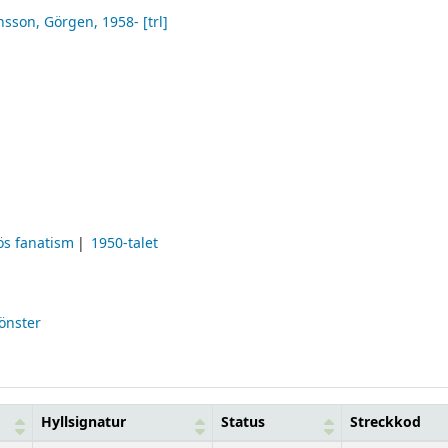
nsson, Görgen
, 1958-
[trl]
ös fanatism
1950-talet
fönster
Hyllsignatur
Status
Streckkod