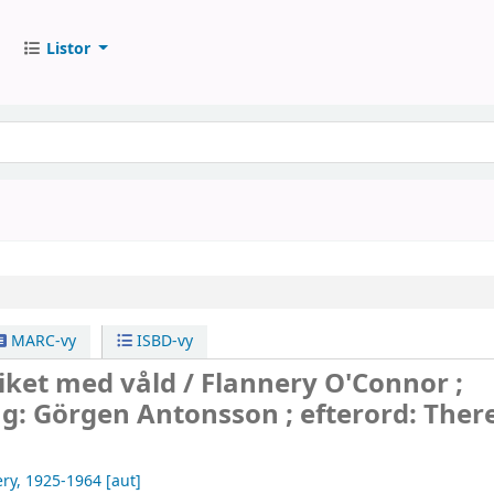
Listor
MARC-vy
ISBD-vy
iket med våld /
Flannery O'Connor ;
g: Görgen Antonsson ; efterord: Ther
ery
, 1925-1964
[aut]