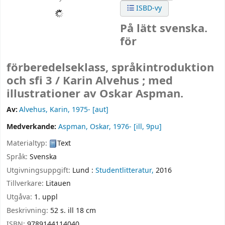
ISBD-vy
På lätt svenska.
för
förberedelseklass, språkintroduktion
och sfi 3 /
Karin Alvehus ; med
illustrationer av Oskar Aspman.
Av:
Alvehus, Karin
, 1975-
[aut]
Medverkande:
Aspman, Oskar
, 1976-
[ill, 9pu]
Materialtyp:
Text
Språk:
Svenska
Utgivningsuppgift:
Lund :
Studentlitteratur,
2016
Tillverkare:
Litauen
Utgåva:
1. uppl
Beskrivning:
52 s. ill 18 cm
ISBN:
9789144114040