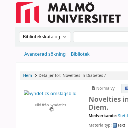
Sök i katalogen efter:
Sök i katalogen
Avancerad sökning
Bibliotek
Hem
Detaljer för:
Novelties in Diabetes /
Normalvy
Novelties i
Bild från Syndetics
Diem.
Medverkande:
Stett
Materialtyp:
Text