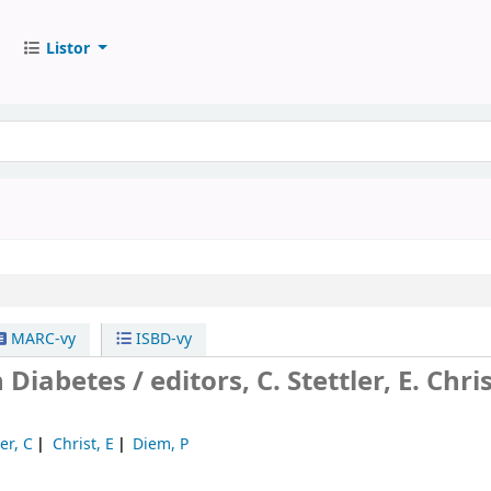
Listor
MARC-vy
ISBD-vy
n Diabetes /
editors, C. Stettler, E. Chris
ler, C
Christ, E
Diem, P