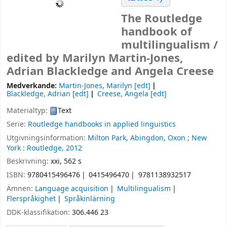
The Routledge
handbook of
multilingualism /
edited by Marilyn Martin-Jones,
Adrian Blackledge and Angela Creese
Medverkande:
Martin-Jones, Marilyn
[edt]
Blackledge, Adrian
[edt]
Creese, Angela
[edt]
Materialtyp:
Text
Serie:
Routledge handbooks in applied linguistics
Utgivningsinformation:
Milton Park, Abingdon, Oxon ;
New
York :
Routledge,
2012
Beskrivning:
xxi, 562 s
ISBN:
9780415496476
0415496470
9781138932517
Ämnen:
Language acquisition
Multilingualism
Flerspråkighet
Språkinlärning
DDK-klassifikation:
306.446 23