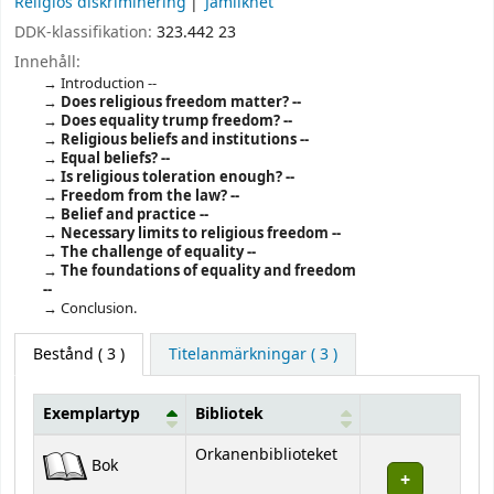
Religiös diskriminering
Jämlikhet
DDK-klassifikation:
323.442 23
Innehåll:
Introduction --
Does religious freedom matter? --
Does equality trump freedom? --
Religious beliefs and institutions --
Equal beliefs? --
Is religious toleration enough? --
Freedom from the law? --
Belief and practice --
Necessary limits to religious freedom --
The challenge of equality --
The foundations of equality and freedom
--
Conclusion.
Bestånd
( 3 )
Titelanmärkningar ( 3 )
Exemplartyp
Bibliotek
Bestånd
Orkanenbiblioteket
Bok