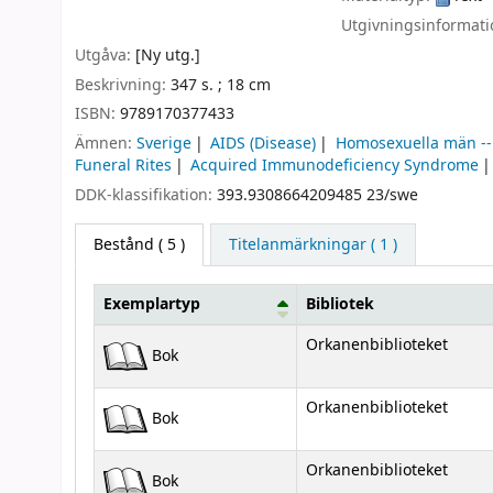
Utgivningsinformat
Utgåva:
[Ny utg.]
Beskrivning:
347 s. ; 18 cm
ISBN:
9789170377433
Ämnen:
Sverige
AIDS (Disease)
Homosexuella män -- 
Funeral Rites
Acquired Immunodeficiency Syndrome
DDK-klassifikation:
393.9308664209485 23/swe
Bestånd
( 5 )
Titelanmärkningar ( 1 )
Exemplartyp
Bibliotek
Bestånd
Orkanenbiblioteket
Bok
Orkanenbiblioteket
Bok
Orkanenbiblioteket
Bok