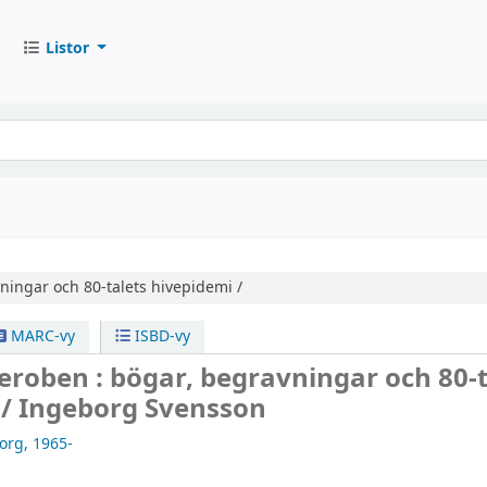
Listor
ningar och 80-talets hivepidemi /
MARC-vy
ISBD-vy
deroben : bögar, begravningar och 80-t
 /
Ingeborg Svensson
org
, 1965-