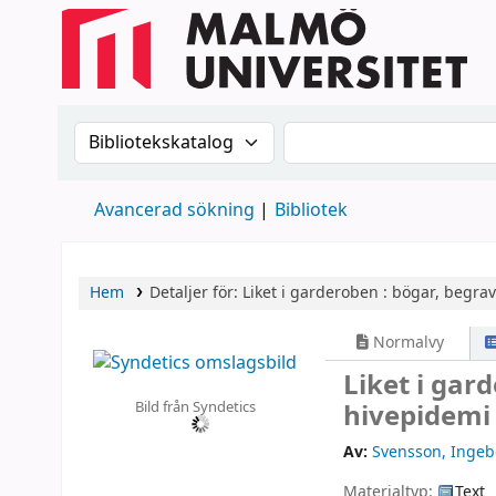
Sök i katalogen efter:
Sök i katalogen
Avancerad sökning
Bibliotek
Hem
Detaljer för:
Liket i garderoben :
bögar, begrav
Normalvy
Liket i gar
Bild från Syndetics
hivepidemi
Av:
Svensson, Ingeb
Materialtyp:
Text