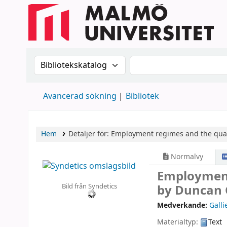
Sök i katalogen efter:
Sök i katalogen
Avancerad sökning
Bibliotek
Hem
Detaljer för:
Employment regimes and the quali
Normalvy
Employment
Bild från Syndetics
by Duncan 
Medverkande:
Gall
Materialtyp:
Text