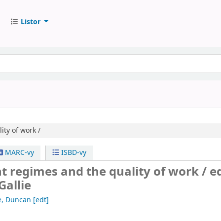
Listor
ty of work /
MARC-vy
ISBD-vy
 regimes and the quality of work /
e
Gallie
ie, Duncan
[edt]