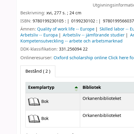
Utgivningsinformat
Beskrivning:
xvi, 277 s. ; 24 cm
ISBN:
9780199230105 :
0199230102 :
9780199566037
Ämnen:
Quality of work life -- Europe
Skilled labor -- 
Arbetsliv -- Europa
Arbetsliv -- jämförande studier
Ar
Kompetensutveckling -- arbete och arbetsmarknad
DDK-klassifikation:
331.256094 22
Onlineresurser:
Oxford scholarship online Click here f
Bestånd
( 2 )
Exemplartyp
Bibliotek
Bestånd
Orkanenbiblioteket
Bok
Orkanenbiblioteket
Bok