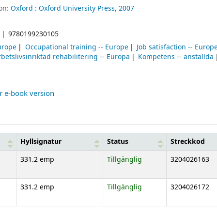
ion:
Oxford :
Oxford University Press,
2007
9780199230105
Europe
Occupational training -- Europe
Job satisfaction -- Europ
betslivsinriktad rehabilitering -- Europa
Kompetens -- anställda
or e-book version
Hyllsignatur
Status
Streckkod
331.2 emp
Tillgänglig
3204026163
331.2 emp
Tillgänglig
3204026172