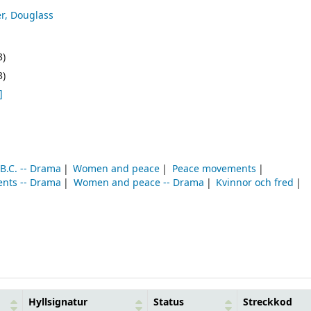
er, Douglass
3)
3)
]
 B.C. -- Drama
Women and peace
Peace movements
nts -- Drama
Women and peace -- Drama
Kvinnor och fred
Hyllsignatur
Status
Streckkod