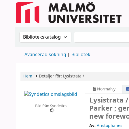
Sök i katalogen efter:
Sök i katalogen
Avancerad sökning
Bibliotek
Hem
Detaljer för:
Lysistrata /
Normalvy
Lysistrata 
Bild från Syndetics
Parker ; ge
new forewor
Av:
Aristophanes