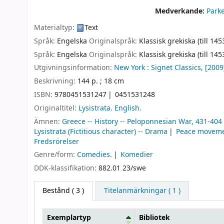
Medverkande:
Park
Materialtyp:
Text
Språk:
Engelska
Originalspråk:
Klassisk grekiska (till 145
Språk:
Engelska
Originalspråk:
Klassisk grekiska (till 145
Utgivningsinformation:
New York :
Signet Classics,
[2009
Beskrivning:
144 p. ; 18 cm
ISBN:
9780451531247
0451531248
Originaltitel:
Lysistrata. English.
Ämnen:
Greece -- History -- Peloponnesian War, 431-404
Lysistrata (Fictitious character) -- Drama
Peace moveme
Fredsrörelser
Genre/form:
Comedies.
Komedier
DDK-klassifikation:
882.01 23/swe
Bestånd
( 3 )
Titelanmärkningar ( 1 )
Exemplartyp
Bibliotek