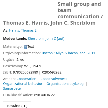
Small group and
team
communication /
Thomas E. Harris, John C. Sherblom
Av:
Harris, Thomas E
Medverkande:
Sherblom, John C
[aut]
Materialtyp:
Text
Utgivningsinformation:
Boston :
Allyn & bacon,
cop. 2011
Utgåva:
5. ed
Beskrivning:
xviii, 294 s., ill
ISBN:
9780205692989
0205692982
Ämnen:
Cooperation
Cooperativeness
Organizational behavior
Organisationspsykologi
Samarbete
DDK-klassifikation:
658.4/036 22
Bestånd
( 1 )