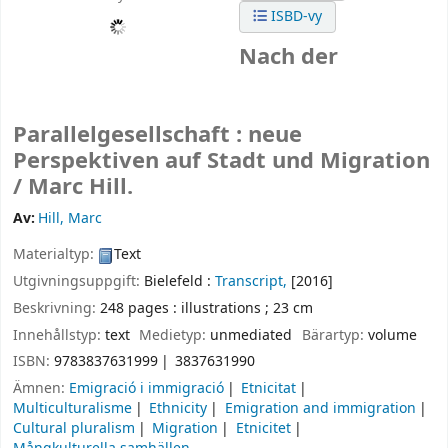
ISBD-vy
Nach der
Parallelgesellschaft : neue
Perspektiven auf Stadt und Migration
/
Marc Hill.
Av:
Hill, Marc
Materialtyp:
Text
Utgivningsuppgift:
Bielefeld :
Transcript,
[2016]
Beskrivning:
248 pages : illustrations ; 23 cm
Innehållstyp:
text
Medietyp:
unmediated
Bärartyp:
volume
ISBN:
9783837631999
3837631990
Ämnen:
Emigració i immigració
Etnicitat
Multiculturalisme
Ethnicity
Emigration and immigration
Cultural pluralism
Migration
Etnicitet