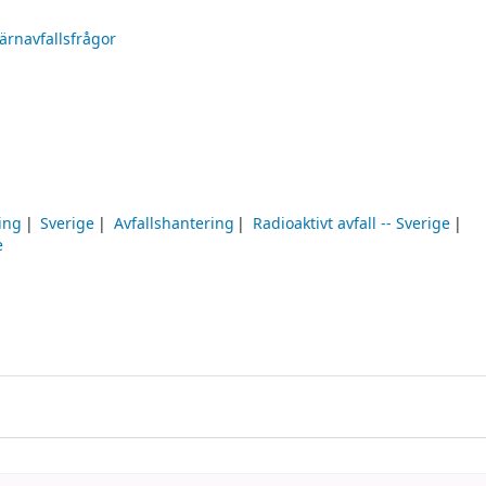
kärnavfallsfrågor
ing
Sverige
Avfallshantering
Radioaktivt avfall -- Sverige
e