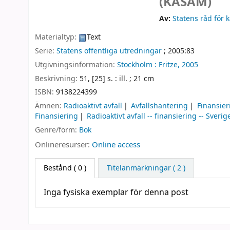
(KASAM)
Av:
Statens råd för 
Materialtyp:
Text
Serie:
Statens offentliga utredningar
; 2005:83
Utgivningsinformation:
Stockholm :
Fritze,
2005
Beskrivning:
51, [25] s. : ill. ; 21 cm
ISBN:
9138224399
Ämnen:
Radioaktivt avfall
Avfallshantering
Finansier
Finansiering
Radioaktivt avfall -- finansiering -- Sverig
Genre/form:
Bok
Onlineresurser:
Online access
Bestånd
( 0 )
Titelanmärkningar ( 2 )
Inga fysiska exemplar för denna post