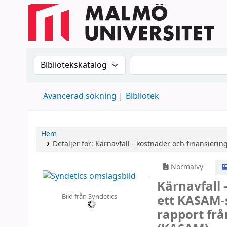
Sök i katalogen efter:
Sök i katalogen
Avancerad sökning
Bibliotek
Hem
Detaljer för:
Kärnavfall - kostnader och finansiering
Normalvy
Kärnavfall 
Bild från Syndetics
ett KASAM-
rapport frå