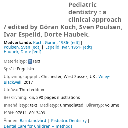
Pediatric
dentistry : a
clinical approach
/
edited by Göran Koch, Sven Poulsen,
Ivar Espelid, Dorte Haubek.
Medverkande:
Koch, Göran
, 1936-
[edt]
Poulsen, Sven
[edt]
Espelid, Ivar
, 1951-
[edt]
Haubek, Dorte
[edt]
Materialtyp:
Text
Språk:
Engelska
Utgivningsuppgift:
Chichester, West Sussex, UK :
Wiley-
Blackwell,
2017
Utgåva:
Third edition
Beskrivning:
xiii, 390 pages illustrations
Innehållstyp:
text
Medietyp:
unmediated
Bärartyp:
volume
ISBN:
9781118913499
Ämnen:
Barntandvård
Pediatric Dentistry
Dental Care for Children -- methods