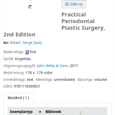
ISBD-vy
Practical
Periodontal
Plastic Surgery,
2nd Edition
Av:
Dibart, Serge
[aut]
Materialtyp:
Text
Språk:
Engelska
Utgivningsuppgift:
John Wiley & Sons,
2017
Beskrivning:
176 s. 176 sidor
Innehållstyp:
text
Medietyp:
unmediated
Bärartyp:
volume
ISBN:
9781118360651
Bestånd
( 1 )
Exemplartyp
Bibliotek