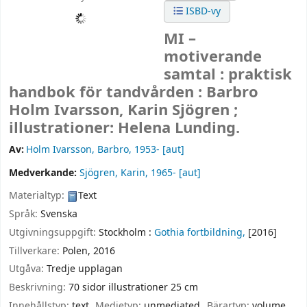
ISBD-vy
MI –
motiverande
samtal : praktisk
handbok för tandvården :
Barbro
Holm Ivarsson, Karin Sjögren ;
illustrationer: Helena Lunding.
Av:
Holm Ivarsson, Barbro
, 1953-
[aut]
Medverkande:
Sjögren, Karin
, 1965-
[aut]
Materialtyp:
Text
Språk:
Svenska
Utgivningsuppgift:
Stockholm :
Gothia fortbildning,
[2016]
Tillverkare:
Polen,
2016
Utgåva:
Tredje upplagan
Beskrivning:
70 sidor illustrationer 25 cm
Innehållstyp:
text
Medietyp:
unmediated
Bärartyp:
volume