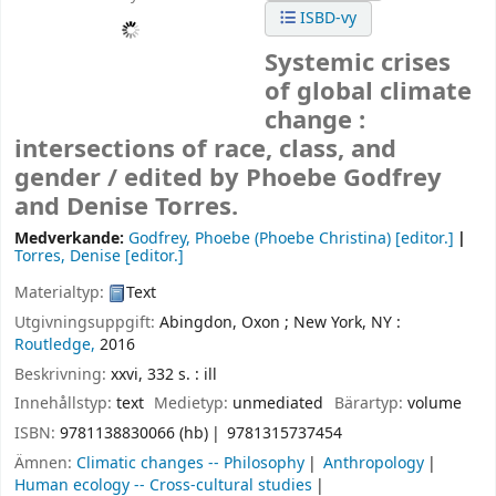
ISBD-vy
Systemic crises
of global climate
change :
intersections of race, class, and
gender /
edited by Phoebe Godfrey
and Denise Torres.
Medverkande:
Godfrey, Phoebe (Phoebe Christina)
[editor.]
Torres, Denise
[editor.]
Materialtyp:
Text
Utgivningsuppgift:
Abingdon, Oxon ;
New York, NY :
Routledge,
2016
Beskrivning:
xxvi, 332 s. : ill
Innehållstyp:
text
Medietyp:
unmediated
Bärartyp:
volume
ISBN:
9781138830066 (hb)
9781315737454
Ämnen:
Climatic changes -- Philosophy
Anthropology
Human ecology -- Cross-cultural studies