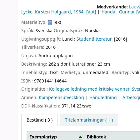
Medverkande:
Lauvå
Lycke, Kirsten Hofgaard
, 1964-
[aut]
Handal, Gunnar
[a
Materialtyp:
Text
Språk:
Svenska
Originalspråk:
Norska
Utgivningsuppgift:
Lund :
Studentlitteratur,
[2016]
Tillverkare:
2016
Utgåva:
Andra upplagan
Beskrivning:
262 sidor illustrationer 23 cm
Innehållstyp:
text
Medietyp:
unmediated
Bärartyp:
vol
ISBN:
9789144114644
Originaltitel:
Kollegaveiledning med kritiske venner. Sv
Ämnen:
Kompetensutveckling
Handledning
Arbetsg
DDK-klassifikation:
371.14 23/swe
Bestånd
( 3 )
Titelanmärkningar ( 1 )
Exemplartyp
Bibliotek