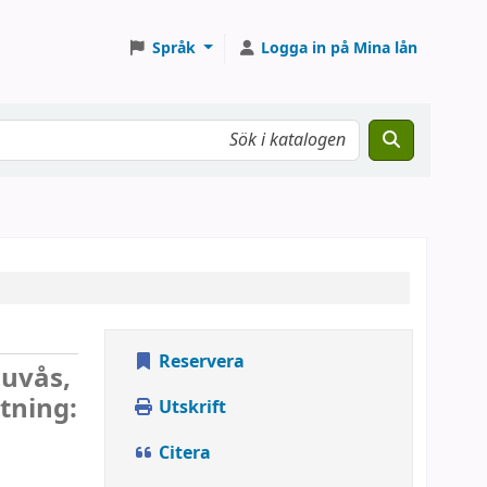
Språk
Logga in på Mina lån
Reservera
auvås,
tning:
Utskrift
Citera