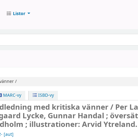
Listor
vänner /
MARC-vy
ISBD-vy
dledning med kritiska vänner /
Per L
gaard Lycke, Gunnar Handal ; översät
dholm ; illustrationer: Arvid Ytreland.
2-
[aut]