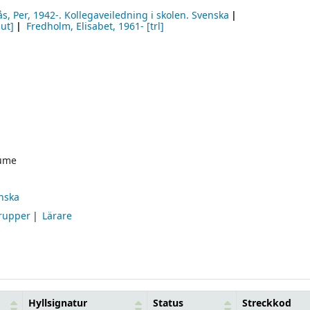
s, Per
, 1942-
. Kollegaveiledning i skolen. Svenska
ut]
Fredholm, Elisabet
, 1961-
[trl]
ume
enska
rupper
Lärare
Hyllsignatur
Status
Streckkod