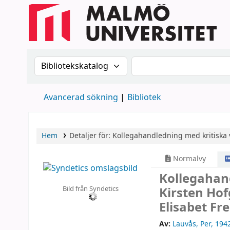
Sök i katalogen efter:
Sök i katalogen
Avancerad sökning
Bibliotek
Hem
Detaljer för:
Kollegahandledning med kritiska 
Normalvy
Kollegahan
Bild från Syndetics
Kirsten Hof
Elisabet Fre
Av:
Lauvås, Per
, 194