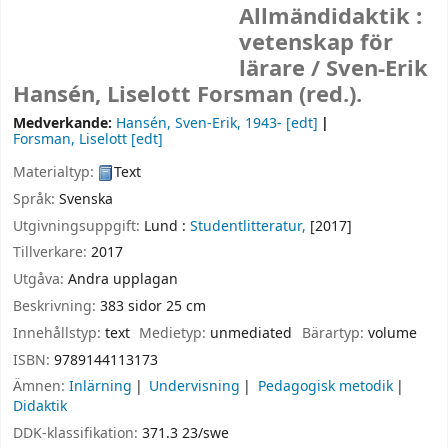
Allmändidaktik :
vetenskap för
lärare /
Sven-Erik
Hansén, Liselott Forsman (red.).
Medverkande:
Hansén, Sven-Erik
, 1943-
[edt]
Forsman, Liselott
[edt]
Materialtyp:
Text
Språk:
Svenska
Utgivningsuppgift:
Lund :
Studentlitteratur,
[2017]
Tillverkare:
2017
Utgåva:
Andra upplagan
Beskrivning:
383 sidor 25 cm
Innehållstyp:
text
Medietyp:
unmediated
Bärartyp:
volume
ISBN:
9789144113173
Ämnen:
Inlärning
Undervisning
Pedagogisk metodik
Didaktik
DDK-klassifikation:
371.3 23/swe