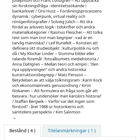
Josephson och Frans Lundgren -- Att upptäcka
sin forskningsfråga : identitetssökande i
bankarkivet / Orsi Husz -- Forskningsprocessens
dynamik : cyberpunk, virtual reality och
röntgenfotografier / Solveig Jülich -- Att dra
fördel av arkivets logik : tidskrifter och andra
materialkategorier / Rasmus Fleischer -- Att tolka
text som man tror man begriper : vad är en
tarvlig människa? / Leif Runefelt -- Konsten att
definiera sitt studieobjekt : kulturpolitik nu och
då / My Klockar Linder -- Stumma bilder eller
talande föremål : fotoalbumets mediehistoria /
Anna Dahlgren -- Mellan teori och empiri : "den
nya upplysningen" och andra historiska
kunstruktionsbegrepp / Mats Persson --
Betydelsen av att välja tolkningsram : Karin Kock
och ekonomiämnets genusordning / Kirsti
Niskanen -- Att formulera en fråga som går att
besvara : hur undersöker man känslors historia?
/ Staffan Bergwik -- Varför var det ingen som
förstod? : året 1988 ur historikerns och
samtidens perspektiv / Kim Salomon
Bestånd
( 4 )
Titelanmärkningar ( 1 )