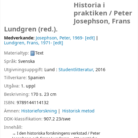
Historia i
praktiken /
Peter
Josephson, Frans
Lundgren (red.).
Medverkande:
Josephson, Peter
, 1969-
[edt]
Lundgren, Frans
, 1971-
[edt]
Materialtyp:
Text
Språk:
Svenska
Utgivningsuppgift:
Lund :
Studentlitteratur,
2016
Tillverkare:
Spanien
Utgåva:
1. uppl
Beskrivning:
170 s. 23 cm
ISBN:
9789144114132
Ämnen:
Historieforskning
Historisk metod
DDK-klassifikation:
907.2 23/swe
Innehåll:
I den historiska forskningens verkstad / Peter