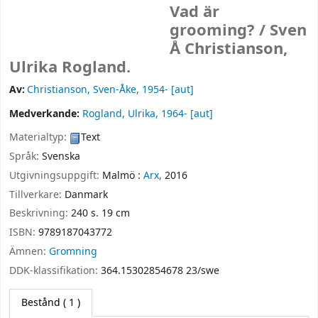
Vad är
grooming? /
Sven
Å Christianson,
Ulrika Rogland.
Av:
Christianson, Sven-Åke
, 1954-
[aut]
Medverkande:
Rogland, Ulrika
, 1964-
[aut]
Materialtyp:
Text
Språk:
Svenska
Utgivningsuppgift:
Malmö :
Arx,
2016
Tillverkare:
Danmark
Beskrivning:
240 s. 19 cm
ISBN:
9789187043772
Ämnen:
Gromning
DDK-klassifikation:
364.15302854678 23/swe
Bestånd
( 1 )