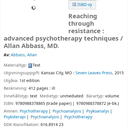
ISBD-vy
Reaching
through
resistance :
advanced psychotherapy techniques /
Allan Abbass, MD.
Av:
Abbass, Allan
Materialtyp:
Text
Utgivningsuppgift:
Kansas City, MO :
Seven Leaves Press,
2015
Utgåva:
1st edition
Beskrivning:
412 pages : ill
Innehållstyp:
text
Medietyp:
unmediated
Bärartyp:
volume
ISBN:
9780988378865 (trade paper)
9780988378872 (e-bk.)
Ämnen:
Psychotherapy
Psychoanalysis
Psykoanalys
Psykoterapi
Psychoanalysis
Psychotherapy
DDK-klassifikation:
616.8914 23