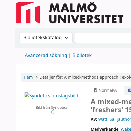
Sök i katalogen efter:
Sök i katalogen
Avancerad sökning
Bibliotek
Hem
Detaljer för:
A mixed-methods approach :
expl
Normalvy
A mixed-me
Bild från Syndetics
'freshers' 1
Av:
Watt, Sal
[author
Medverkande:
Wakef