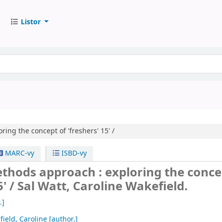
Listor
oring the concept of 'freshers' 15' /
MARC-vy
ISBD-vy
thods approach : exploring the conce
5' /
Sal Watt, Caroline Wakefield.
.]
ield, Caroline
[author.]