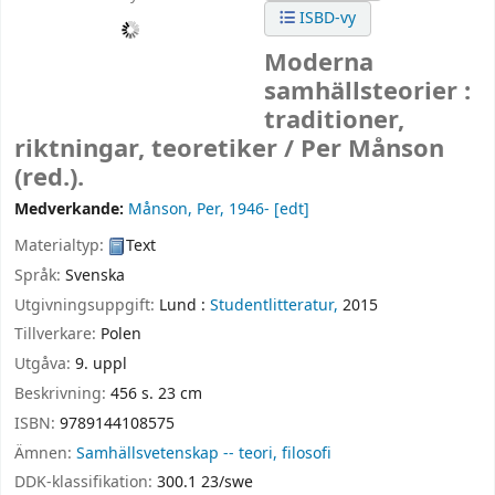
ISBD-vy
Moderna
samhällsteorier :
traditioner,
riktningar, teoretiker /
Per Månson
(red.).
Medverkande:
Månson, Per
, 1946-
[edt]
Materialtyp:
Text
Språk:
Svenska
Utgivningsuppgift:
Lund :
Studentlitteratur,
2015
Tillverkare:
Polen
Utgåva:
9. uppl
Beskrivning:
456 s. 23 cm
ISBN:
9789144108575
Ämnen:
Samhällsvetenskap -- teori, filosofi
DDK-klassifikation:
300.1 23/swe