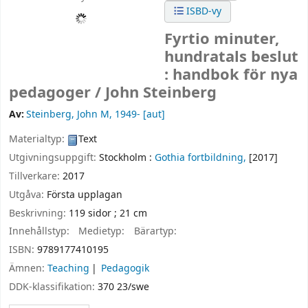
ISBD-vy
Fyrtio minuter,
hundratals beslut
: handbok för nya
pedagoger /
John Steinberg
Av:
Steinberg, John M
, 1949-
[aut]
Materialtyp:
Text
Utgivningsuppgift:
Stockholm :
Gothia fortbildning,
[2017]
Tillverkare:
2017
Utgåva:
Första upplagan
Beskrivning:
119 sidor ; 21 cm
Innehållstyp:
Medietyp:
Bärartyp:
ISBN:
9789177410195
Ämnen:
Teaching
Pedagogik
DDK-klassifikation:
370 23/swe