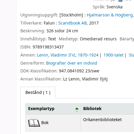
Språk:
Svenska
Utgivningsuppgift:
[Stockholm] :
Hjalmarson & Högberg,
Tillverkare:
Falun :
Scandbook AB,
2017
Beskrivning:
326 sidor 24 cm
Innehållstyp:
Text
Medietyp:
Omedierad resurs
Bärart
ISBN:
9789198313437
Ämnen:
Lenin, Vladimir Ilʹič, 1870-1924
1900-talet
St
Genre/form:
Biografier över en individ
DDK-klassifikation:
947.0841092 23/swe
Annan klassifikation:
Lz Lenin, Vladimir Iljitj
Bestånd
( 1 )
Exemplartyp
Bibliotek
Bestånd
Orkanenbiblioteket
Bok