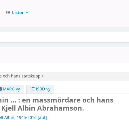
Listor
 och hans statskupp /
MARC-vy
ISBD-vy
nin ... : en massmördare och hans
/
Kjell Albin Abrahamson.
ll Albin
, 1945-2016
[aut]