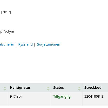
[2017]
yp:
Volym
atschefer
Ryssland
Sovjetunionen
Hyllsignatur
Status
Streckkod
947 abr
Tillgänglig
3204180848