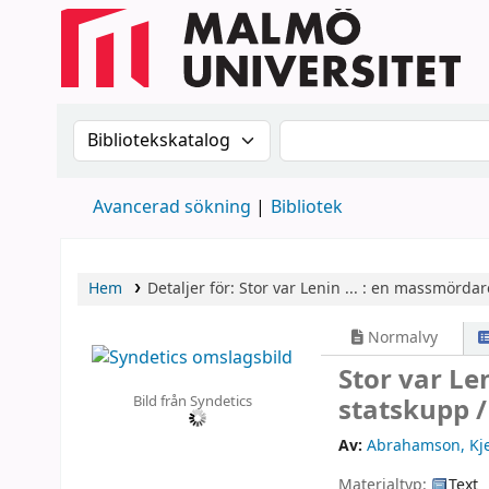
Sök i katalogen efter:
Sök i katalogen
Avancerad sökning
Bibliotek
Hem
Detaljer för:
Stor var Lenin ... :
en massmördare
Normalvy
Stor var Le
Bild från Syndetics
statskupp 
Av:
Abrahamson, Kje
Materialtyp:
Text