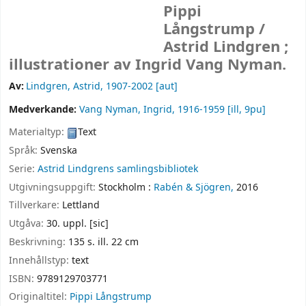
Pippi
Långstrump /
Astrid Lindgren ;
illustrationer av Ingrid Vang Nyman.
Av:
Lindgren, Astrid
, 1907-2002
[aut]
Medverkande:
Vang Nyman, Ingrid
, 1916-1959
[ill, 9pu]
Materialtyp:
Text
Språk:
Svenska
Serie:
Astrid Lindgrens samlingsbibliotek
Utgivningsuppgift:
Stockholm :
Rabén & Sjögren,
2016
Tillverkare:
Lettland
Utgåva:
30. uppl. [sic]
Beskrivning:
135 s. ill. 22 cm
Innehållstyp:
text
ISBN:
9789129703771
Originaltitel:
Pippi Långstrump